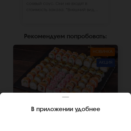
соевый соус. Они не входят в
стоимость заказа. *Внешний вид
блюда может отличаться от фото на
сайте.
Рекомендуем попробовать
:
НОВИНКА
АКЦИЯ
В приложении удобнее
2000 г
64 шт.
СЕТ ИСПАНИЯ