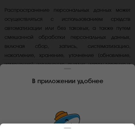
Распространение персональных данных может
осуществляться с использованием средств
автоматизации или без таковых, а также путем
смешанной обработки персональных данных,
включая сбор, запись, систематизацию,
накопление, хранение, уточнение (обновление,
изменение), извлечение, анализ, использование и
передачу персональных данных.
В приложении удобнее
Срок действия:
5 (пять) лет с момента
предоставления согласия.
Согласие может быть отозвано в любой момент
путем направления уведомления на э/почту:
hello@florish.biz