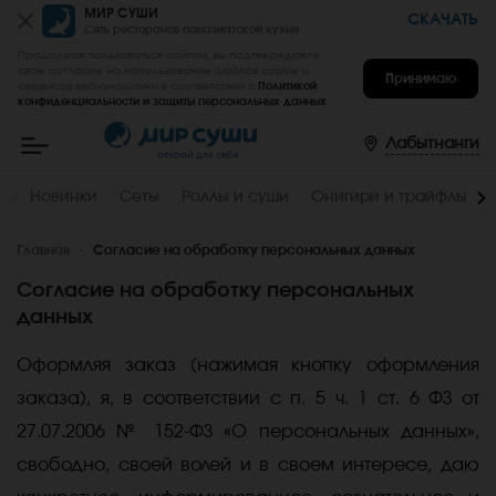
МИР СУШИ
СКАЧАТЬ
Сеть ресторанов паназиатской кухни
Продолжая пользоваться сайтом, вы подтверждаете
свое согласие на использование файлов cookie и
Принимаю
сервисов веб-аналитики в соответствии с
Политикой
конфиденциальности и защиты персональных данных
.
Мир
Суши
-
Лабытнанги
заказать
вкусные
роллы,
Новинки
Сеты
Роллы и суши
Онигири и трайфлы
суши,
сеты
на
Главная
дом
Согласие на обработку персональных данных
и
в
Согласие на обработку персональных
офис
в
данных
Лабытнанги
Оформляя заказ (нажимая кнопку оформления
заказа), я, в соответствии с п. 5 ч. 1 ст. 6 ФЗ от
27.07.2006 № 152-ФЗ «О персональных данных»,
свободно, своей волей и в своем интересе, даю