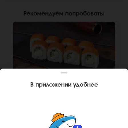
Рекомендуем попробовать
:
В приложении удобнее
250 г
8 шт.
РОЛЛ ФИЛАДЕЛЬФИЯ ЛАЙТ
Лосось, крем чиз, огурец, рис, нори. Не
забудьте заказать имбирь, васаби и соевый
соус. Они не входят в стоимость заказа.