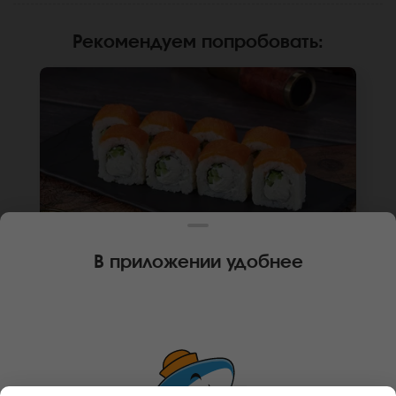
Рекомендуем попробовать
:
В приложении удобнее
250 г
8 шт.
РОЛЛ ФИЛАДЕЛЬФИЯ ЛАЙТ
Лосось, крем чиз, огурец, рис, нори. Не
забудьте заказать имбирь, васаби и соевый
соус. Они не входят в стоимость заказа.